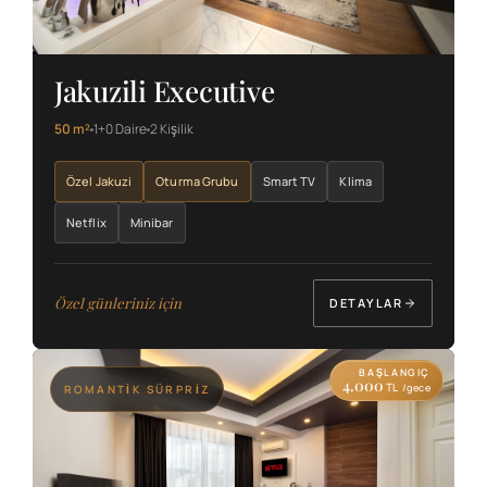
Jakuzili Executive
50 m²
1+0 Daire
2 Kişilik
Özel Jakuzi
Oturma Grubu
Smart TV
Klima
Netflix
Minibar
Özel günleriniz için
DETAYLAR
BAŞLANGIÇ
4.000
TL
/gece
ROMANTIK SÜRPRIZ