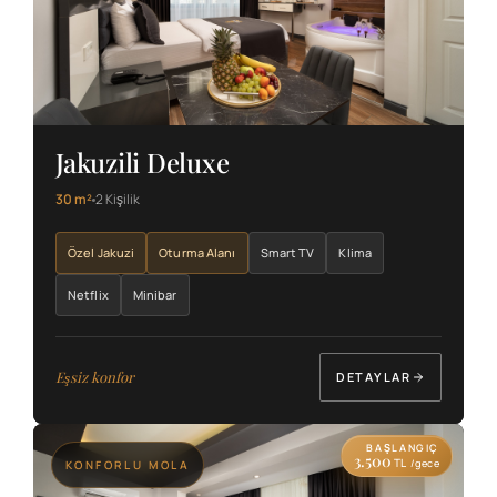
Jakuzili Deluxe
30 m²
2 Kişilik
Özel Jakuzi
Oturma Alanı
Smart TV
Klima
Netflix
Minibar
Eşsiz konfor
DETAYLAR
BAŞLANGIÇ
3.500
TL
/gece
KONFORLU MOLA