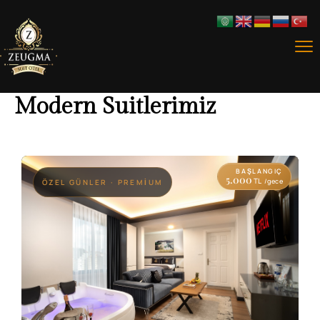
Modern Suitlerimiz
BAŞLANGIÇ
5.000
TL
/gece
ÖZEL GÜNLER · PREMIUM