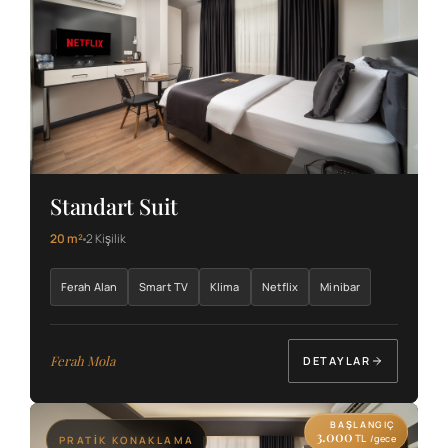
Standart Suit
20 m²
2 Kişilik
Ferah Alan
Smart TV
Klima
Netflix
Minibar
Ferah Mola
DETAYLAR
BAŞLANGIÇ
3.000
TL
/gece
PRATIK KONAKLAMA