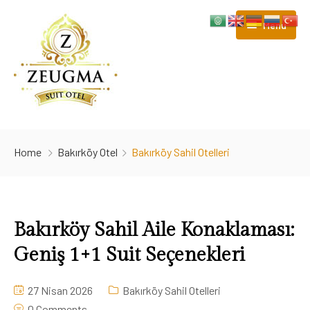
Menu
Ana Sayfa
Home
Bakırköy Otel
Bakırköy Sahil Otelleri
Jakuzili Executive Suit
Jakuzili Deluxe Suit
Bakırköy Sahil Aile Konaklaması:
Standart Suit
Geniş 1+1 Suit Seçenekleri
Ekonomik Suit
27 Nisan 2026
Bakırköy Sahil Otelleri
İletişim
0 Comments