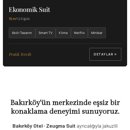
Ekonomik Suit
15 m²
2 Kişilik
Akıllı Tasarım
Smart TV
Klima
Netflix
Minibar
Pratik Tercih
DETAYLAR
Bakırköy'ün merkezinde eşsiz bir
konaklama deneyimi sunuyoruz.
Bakırköy Otel · Zeugma Suit
ayrıcalığıyla jakuzili