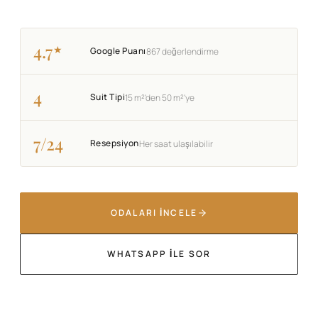
4.7
★
Google Puanı
867 değerlendirme
4
Suit Tipi
15 m²'den 50 m²'ye
7/24
Resepsiyon
Her saat ulaşılabilir
ODALARI İNCELE
WHATSAPP ILE SOR