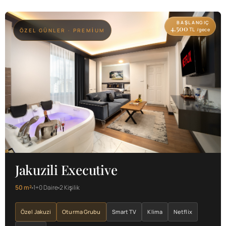
BAŞLANGIÇ
4.500
TL
/gece
ÖZEL GÜNLER · PREMIUM
Jakuzili Executive
50 m²
1+0 Daire
2 Kişilik
Özel Jakuzi
Oturma Grubu
Smart TV
Klima
Netflix