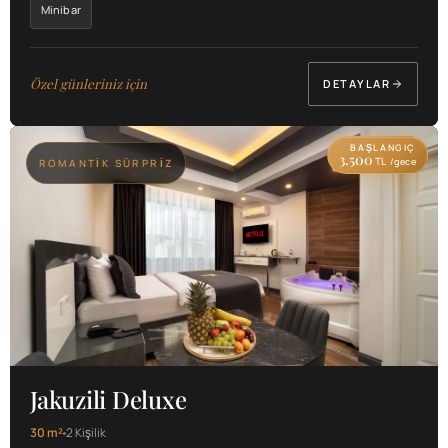
Minibar
Özel günleriniz için
DETAYLAR
BAŞLANGIÇ
3.500
TL
/gece
ROMANTIK SÜRPRIZ
Jakuzili Deluxe
30 m²
2 Kişilik