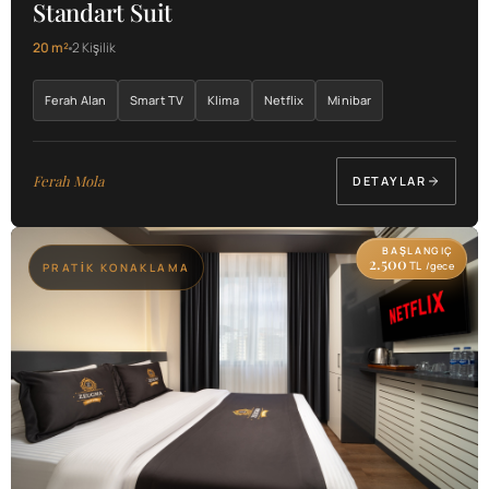
Standart Suit
20 m²
2 Kişilik
Ferah Alan
Smart TV
Klima
Netflix
Minibar
Ferah Mola
DETAYLAR
BAŞLANGIÇ
2.500
TL
/gece
PRATIK KONAKLAMA