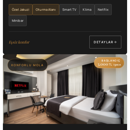
Özel Jakuzi
Oturma Alanı
Smart TV
Klima
Netflix
Minibar
Eşsiz konfor
DETAYLAR
BAŞLANGIÇ
3.000
TL
/gece
KONFORLU MOLA